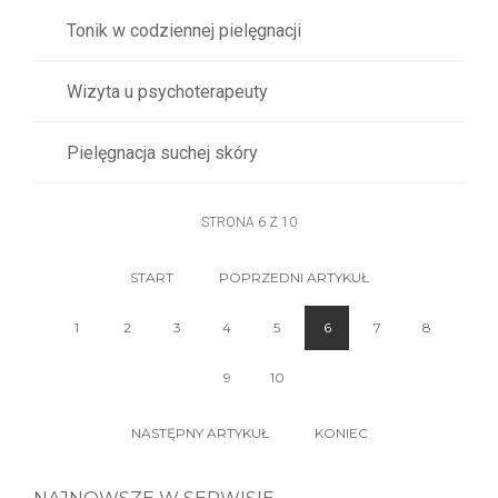
Tonik w codziennej pielęgnacji
Wizyta u psychoterapeuty
Pielęgnacja suchej skóry
STRONA 6 Z 10
START
POPRZEDNI ARTYKUŁ
1
2
3
4
5
6
7
8
9
10
NASTĘPNY ARTYKUŁ
KONIEC