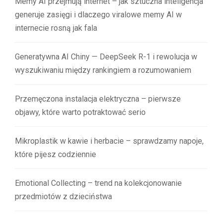
Memy AI przejmują internet – jak sztuczna inteligencja
generuje zasięgi i dlaczego viralowe memy AI w
internecie rosną jak fala
Generatywna AI Chiny — DeepSeek R-1 i rewolucja w
wyszukiwaniu między rankingiem a rozumowaniem
Przemęczona instalacja elektryczna – pierwsze
objawy, które warto potraktować serio
Mikroplastik w kawie i herbacie – sprawdzamy napoje,
które pijesz codziennie
Emotional Collecting – trend na kolekcjonowanie
przedmiotów z dzieciństwa