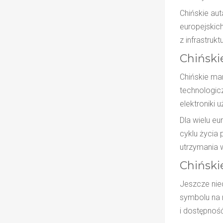
Chińskie aut
europejskic
z infrastruk
Chiński
Chińskie mar
technologicz
elektroniki 
Dla wielu e
cyklu życia 
utrzymania 
Chiński
Jeszcze nie
symbolu na m
i dostępność