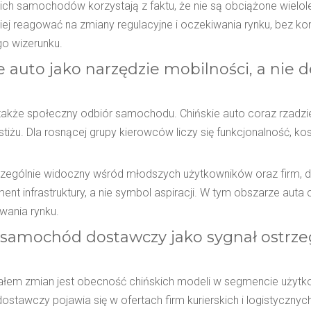
ich samochodów korzystają z faktu, że nie są obciążone wielole
ej reagować na zmiany regulacyjne i oczekiwania rynku, bez ko
go wizerunku.
e auto jako narzędzie mobilności, a nie d
 także społeczny odbiór samochodu. Chińskie auto coraz rzadzie
tiżu. Dla rosnącej grupy kierowców liczy się funkcjonalność, ko
czególnie widoczny wśród młodszych użytkowników oraz firm, 
ent infrastruktury, a nie symbol aspiracji. W tym obszarze auta c
wania rynku.
 samochód dostawczy jako sygnał ostrze
ałem zmian jest obecność chińskich modeli w segmencie użytk
tawczy pojawia się w ofertach firm kurierskich i logistycznych,