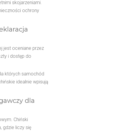
tnimi skojarzeniami.
nieczności ochrony
eklaracja
j jest oceniane przez
szty i dostęp do
dla których samochód
hińskie idealnie wpisują
gawczy dla
owym. Chiński
 gdzie liczy się