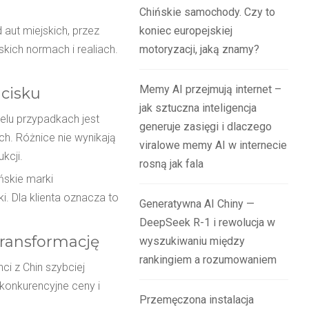
Chińskie samochody. Czy to
aut miejskich, przez
koniec europejskiej
kich normach i realiach.
motoryzacji, jaką znamy?
Memy AI przejmują internet –
cisku
jak sztuczna inteligencja
elu przypadkach jest
generuje zasięgi i dlaczego
h. Różnice nie wynikają
viralowe memy AI w internecie
kcji.
rosną jak fala
ńskie marki
. Dla klienta oznacza to
Generatywna AI Chiny —
DeepSeek R-1 i rewolucja w
transformację
wyszukiwaniu między
rankingiem a rozumowaniem
i z Chin szybciej
 konkurencyjne ceny i
Przemęczona instalacja