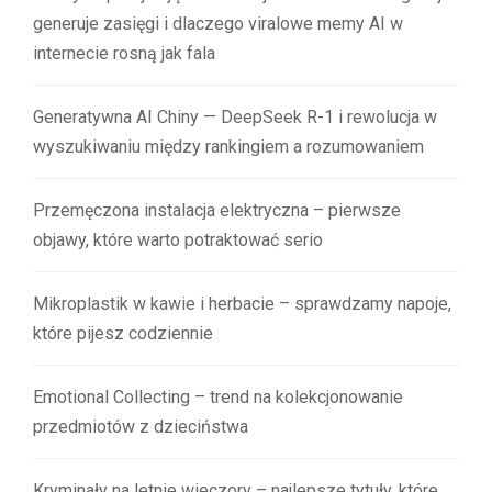
generuje zasięgi i dlaczego viralowe memy AI w
internecie rosną jak fala
Generatywna AI Chiny — DeepSeek R-1 i rewolucja w
wyszukiwaniu między rankingiem a rozumowaniem
Przemęczona instalacja elektryczna – pierwsze
objawy, które warto potraktować serio
Mikroplastik w kawie i herbacie – sprawdzamy napoje,
które pijesz codziennie
Emotional Collecting – trend na kolekcjonowanie
przedmiotów z dzieciństwa
Kryminały na letnie wieczory – najlepsze tytuły, które