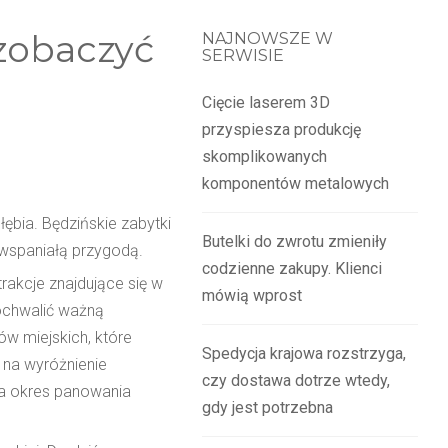
 zobaczyć
NAJNOWSZE W
SERWISIE
Cięcie laserem 3D
przyspiesza produkcję
skomplikowanych
komponentów metalowych
ębia. Będzińskie zabytki
Butelki do zwrotu zmieniły
 wspaniałą przygodą.
codzienne zakupy. Klienci
akcje znajdujące się w
mówią wprost
ochwalić ważną
w miejskich, które
Spedycja krajowa rozstrzyga,
 na wyróżnienie
czy dostawa dotrze wtedy,
ąca okres panowania
gdy jest potrzebna