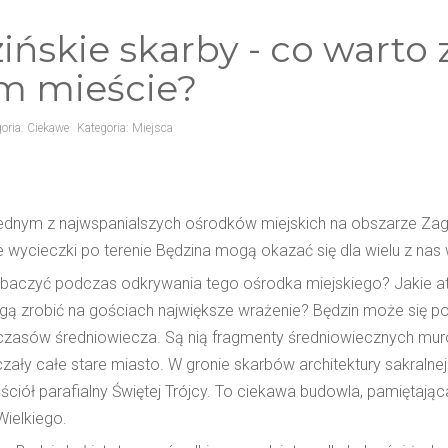
ińskie skarby - co warto
m mieście?
oria:
Ciekawe
Kategoria:
Miejsca
 jednym z najwspanialszych ośrodków miejskich na obszarze Zagł
e wycieczki po terenie Będzina mogą okazać się dla wielu z nas
baczyć podczas odkrywania tego ośrodka miejskiego? Jakie atr
gą zrobić na gościach największe wrażenie? Będzin może się p
czasów średniowiecza. Są nią fragmenty średniowiecznych muró
zały całe stare miasto. W gronie skarbów architektury sakralnej
ściół parafialny Świętej Trójcy. To ciekawa budowla, pamiętaj
Wielkiego.