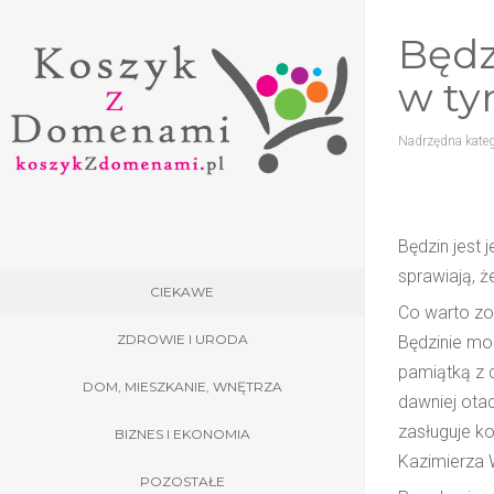
Będz
w ty
Nadrzędna kateg
Będzin jest
sprawiają, ż
CIEKAWE
Co warto zo
ZDROWIE I URODA
Będzinie mo
pamiątką z 
DOM, MIESZKANIE, WNĘTRZA
dawniej otac
zasługuje ko
BIZNES I EKONOMIA
Kazimierza 
POZOSTAŁE