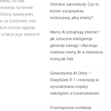
skiej. Do dziś
Chińskie samochody. Czy to
ńskiego na terenie
koniec europejskiej
którą opiekę pełni
motoryzacji, jaką znamy?
ac na Gzichowie oraz
 tych można oglądać
Memy AI przejmują internet –
a a także jego dawnych
jak sztuczna inteligencja
generuje zasięgi i dlaczego
viralowe memy AI w internecie
rosną jak fala
Generatywna AI Chiny —
DeepSeek R-1 i rewolucja w
wyszukiwaniu między
rankingiem a rozumowaniem
Przemęczona instalacja