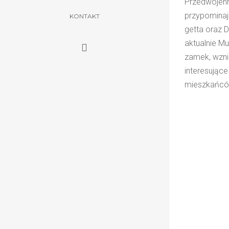
Przedwojenn
przypominaj
KONTAKT
getta oraz 
aktualnie M
zamek, wzni
interesując
mieszkańcó