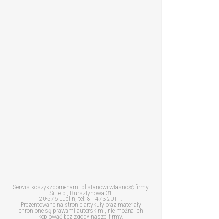
Serwis koszykzdomenami.pl stanowi własność firmy
Sitte.pl, Bursztynowa 31
20-576 Lublin, tel: 81 473 2011.
Prezentowane na stronie artykuły oraz materiały
chronione są prawami autorskimi, nie można ich
kopiować bez zgody naszej firmy.