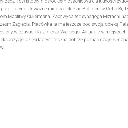
y Będzin był istotnym ośrodkiem osadnictwa dla ludności żydow
ą nam o tym tak ważne miejsca, jak Plac Bohaterów Getta Będzi
Dom Modlitwy Cukermana. Zachwyca też synagoga Mizrachi, nad 
uzeum Zagłębia. Placówka ta ma jeszcze pod swoją opieką Pał
esiony w czasach Kazimierza Wielkiego. Aktualnie w miejscach
e ekspozycje, dzięki którym można dobrze poznać dzieje Będzin
w.