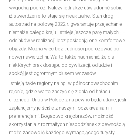
wygodną podróż. Należy jednakże uświadomić sobie,
iż stwierdzenie to staje się nieaktualne. Stan dróg i
autostrad na połowę 2022 r. gwarantuje przejechanie
niemalże całego kraju. Istnieje jeszcze parę małych
odcinków w realizacji, lecz posiadają one komfortowe
objazdy. Można więc bez trudności podróżować po
nowej nawierzchni. Warto także nadmienić, że dla
niektórych brak dostępu do cywilizacji, odludzie i
spokój jest ogromnym plusem wczasów.
Istnieją takie regiony na np. w północnowschodnim
rejonie, gdzie warto zaszyć się z dala od hałasu
ulicznego. Urlop w Polsce z na pewno będą udane, jeśli
zaplanujemy je ściśle z naszymi oczekiwaniami i
preferencjami. Bogactwo krajobrazów, możność
skorzystania z rozmaitych niespodzianek z pewnością
może zadowolić każdego wymagającego turysty.