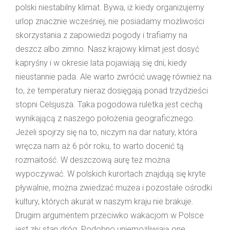
polski niestabilny klimat. Bywa, iż kiedy organizujemy
urlop znacznie wcześniej, nie posiadamy możliwości
skorzystania z zapowiedzi pogody i trafiamy na
deszcz albo zimno. Nasz krajowy klimat jest dosyć
kapryśny i w okresie lata pojawiają się dni, kiedy
nieustannie pada. Ale warto zwrócić uwagę również na
to, że temperatury nieraz dosięgają ponad trzydzieści
stopni Celsjusza. Taka pogodowa ruletka jest cechą
wynikającą z naszego położenia geograficznego.
Jeżeli spojrzy się na to, niczym na dar natury, która
wręcza nam aż 6 pór roku, to warto docenić tą
rozmaitość. W deszczową aurę też można
wypoczywać. W polskich kurortach znajdują się kryte
pływalnie, można zwiedzać muzea i pozostałe ośrodki
kultury, których akurat w naszym kraju nie brakuje.
Drugim argumentem przeciwko wakacjom w Polsce
jest zły stan dróg. Podobno uniemożliwiają one