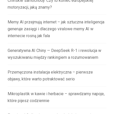
Chińskie samochody. Czy to koniec europejskiej
motoryzacji, jaką znamy?
Memy AI przejmują internet – jak sztuczna inteligencja
generuje zasięgi i dlaczego viralowe memy AI w
internecie rosną jak fala
Generatywna AI Chiny — DeepSeek R-1 i rewolucja w
wyszukiwaniu między rankingiem a rozumowaniem
Przemęczona instalacja elektryczna – pierwsze
objawy, które warto potraktować serio
Mikroplastik w kawie i herbacie – sprawdzamy napoje,
które pijesz codziennie