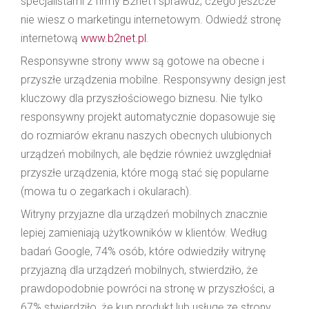
specjalistami z firmy B2net i sprawdź, czego jeszcze
nie wiesz o marketingu internetowym. Odwiedź stronę
internetową
www.b2net.pl
.
Responsywne strony www są gotowe na obecne i
przyszłe urządzenia mobilne. Responsywny design jest
kluczowy dla przyszłościowego biznesu. Nie tylko
responsywny projekt automatycznie dopasowuje się
do rozmiarów ekranu naszych obecnych ulubionych
urządzeń mobilnych, ale będzie również uwzględniał
przyszłe urządzenia, które mogą stać się popularne
(mowa tu o zegarkach i okularach).
Witryny przyjazne dla urządzeń mobilnych znacznie
lepiej zamieniają użytkowników w klientów. Według
badań Google, 74% osób, które odwiedziły witrynę
przyjazną dla urządzeń mobilnych, stwierdziło, że
prawdopodobnie powróci na stronę w przyszłości, a
67% stwierdziło, że kup produkt lub usługę ze strony