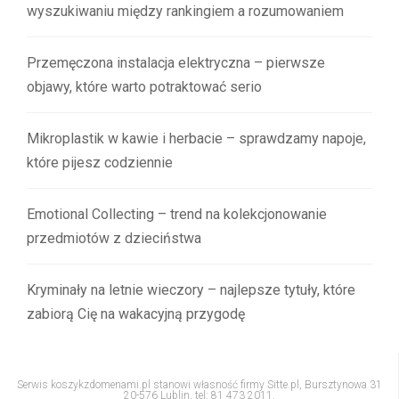
wyszukiwaniu między rankingiem a rozumowaniem
Przemęczona instalacja elektryczna – pierwsze
objawy, które warto potraktować serio
Mikroplastik w kawie i herbacie – sprawdzamy napoje,
które pijesz codziennie
Emotional Collecting – trend na kolekcjonowanie
przedmiotów z dzieciństwa
Kryminały na letnie wieczory – najlepsze tytuły, które
zabiorą Cię na wakacyjną przygodę
Serwis koszykzdomenami.pl stanowi własność firmy Sitte.pl, Bursztynowa 31
20-576 Lublin, tel: 81 473 2011.