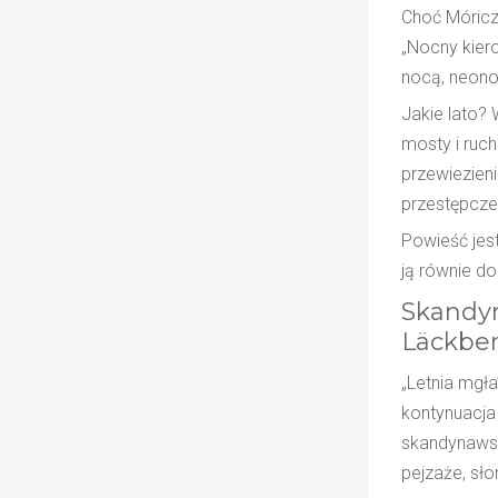
Choć Móricz 
„Nocny kier
nocą, neono
Jakie lato?
mosty i ruc
przewiezieni
przestępcze
Powieść jest
ją równie d
Skandyn
Läckbe
„Letnia mgła
kontynuacja 
skandynawsk
pejzaże, sł