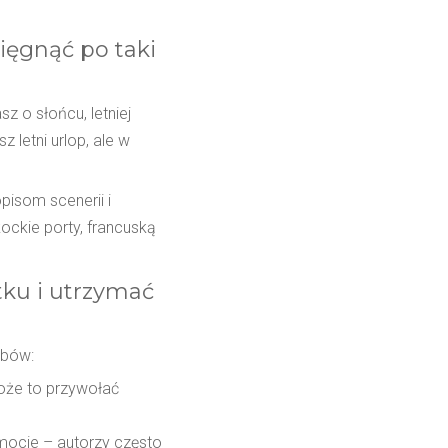
ięgnąć po taki
sz o słońcu, letniej
z letni urlop, ale w
pisom scenerii i
ockie porty, francuską
tku i utrzymać
obów:
może to przywołać
emocje – autorzy często