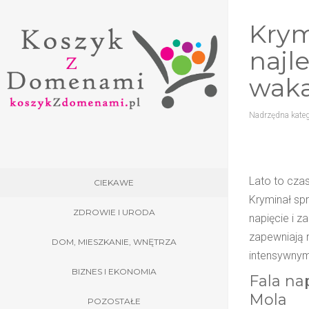
Krym
najle
waka
Nadrzędna kateg
Lato to cza
CIEKAWE
Kryminał sp
ZDROWIE I URODA
napięcie i z
zapewniają r
DOM, MIESZKANIE, WNĘTRZA
intensywnym
BIZNES I EKONOMIA
Fala na
Mola
POZOSTAŁE