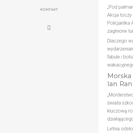
„Pod palmam
KONTAKT
Akcja toczy 
Policjantka 
zaginione tu
Dlaczego wa
wydarzeniami
fabule i bo
wakacyjnego
Morska 
Ian Ran
„Morderstwo 
świata szkoc
kluczową rol
działająceg
Letnia odsł