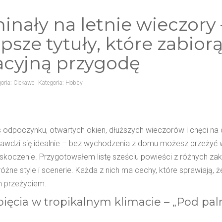
inały na letnie wieczory 
psze tytuły, które zabior
cyjną przygodę
oria:
Ciekawe
Kategoria:
Hobby
s odpoczynku, otwartych okien, dłuższych wieczorów i chęci na
rawdzi się idealnie – bez wychodzenia z domu możesz przeżyć
askoczenie. Przygotowałem listę sześciu powieści z różnych za
óżne style i scenerie. Każda z nich ma cechy, które sprawiają, że
 przeżyciem.
pięcia w tropikalnym klimacie – „Pod p