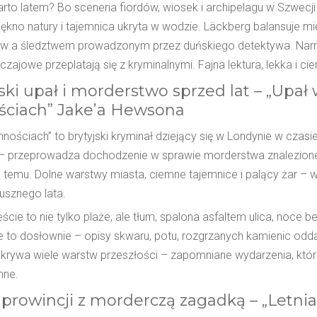
rto latem? Bo sceneria fiordów, wiosek i archipelagu w Szwecj
iękno natury i tajemnica ukryta w wodzie. Läckberg balansuje m
w a śledztwem prowadzonym przez duńskiego detektywa. Narr
zajowe przeplatają się z kryminalnymi. Fajna lektura, lekka i c
ki upał i morderstwo sprzed lat – „Upał
ciach” Jake’a Hewsona
nościach” to brytyjski kryminał dziejący się w Londynie w czasie
 – przeprowadza dochodzenie w sprawie morderstwa znalezionej
a temu. Dolne warstwy miasta, ciemne tajemnice i palący żar – 
usznego lata.
cie to nie tylko plaże, ale tłum, spalona asfaltem ulica, noce b
 to dosłownie – opisy skwaru, potu, rozgrzanych kamienic oddaj
krywa wiele warstw przeszłości – zapomniane wydarzenia, kt
nne.
 prowincji z morderczą zagadką – „Letnia