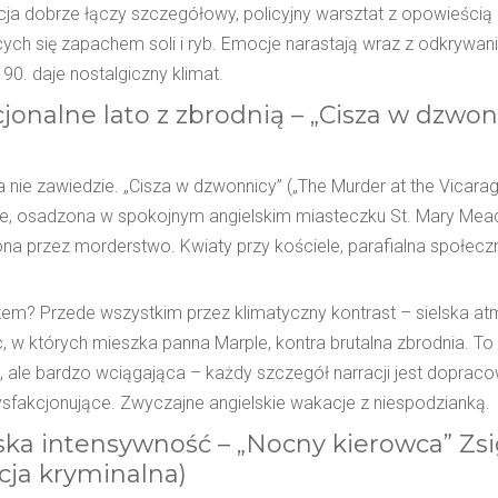
cja dobrze łączy szczegółowy, policyjny warsztat z opowieścią 
cych się zapachem soli i ryb. Emocje narastają wraz z odkrywan
 90. daje nostalgiczny klimat.
jonalne lato z zbrodnią – „Cisza w dzwon
 nie zawiedzie. „Cisza w dzwonnicy” („The Murder at the Vicarage
e, osadzona w spokojnym angielskim miasteczku St. Mary Mead.
ona przez morderstwo. Kwiaty przy kościele, parafialna społecz
em? Przede wszystkim przez klimatyczny kontrast – sielska atmo
, w których mieszka panna Marple, kontra brutalna zbrodnia. To
 ale bardzo wciągająca – każdy szczegół narracji jest dopraco
ysfakcjonujące. Zwyczajne angielskie wakacje z niespodzianką.
ka intensywność – „Nocny kierowca” Z
cja kryminalna)