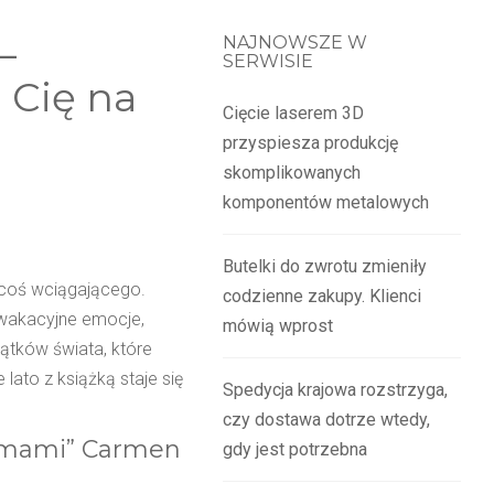
–
NAJNOWSZE W
SERWISIE
ą Cię na
Cięcie laserem 3D
przyspiesza produkcję
skomplikowanych
komponentów metalowych
Butelki do zwrotu zmieniły
 coś wciągającego.
codzienne zakupy. Klienci
 wakacyjne emocje,
mówią wprost
kątków świata, które
 lato z książką staje się
Spedycja krajowa rozstrzyga,
czy dostawa dotrze wtedy,
almami” Carmen
gdy jest potrzebna