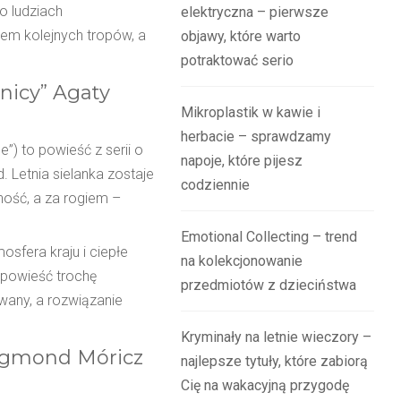
o ludziach
elektryczna – pierwsze
iem kolejnych tropów, a
objawy, które warto
potraktować serio
nicy” Agaty
Mikroplastik w kawie i
herbacie – sprawdzamy
”) to powieść z serii o
napoje, które pijesz
 Letnia sielanka zostaje
codziennie
ność, a za rogiem –
Emotional Collecting – trend
sfera kraju i ciepłe
na kolekcjonowanie
 powieść trochę
przedmiotów z dzieciństwa
wany, a rozwiązanie
Kryminały na letnie wieczory –
sigmond Móricz
najlepsze tytuły, które zabiorą
Cię na wakacyjną przygodę