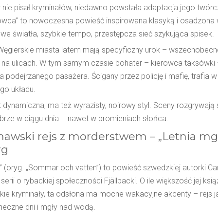
nie pisał kryminałów, niedawno powstała adaptacja jego twórcz
owca” to nowoczesna powieść inspirowana klasyką i osadzona 
we światła, szybkie tempo, przestępcza sieć szykująca spisek.
 Węgierskie miasta latem mają specyficzny urok – wszechobecne
h na ulicach. W tym samym czasie bohater – kierowca taksówki 
a podejrzanego pasażera. Ścigany przez policję i mafię, trafia
go układu.
 dynamiczna, ma też wyrazisty, noirowy styl. Sceny rozgrywają s
obrze w ciągu dnia – nawet w promieniach słońca.
awski rejs z morderstwem – „Letnia mgł
rg
” (oryg. „Sommar och vatten”) to powieść szwedzkiej autorki Cam
serii o rybackiej społeczności Fjällbacki. O ile większość jej ks
ie kryminały, ta odsłona ma mocne wakacyjne akcenty – rejs j
oneczne dni i mgły nad wodą.