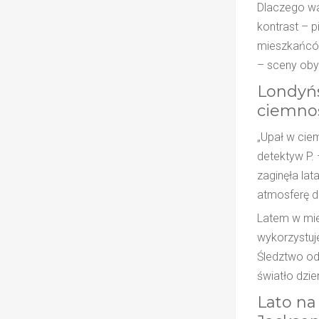
Dlaczego wa
kontrast – p
mieszkańcó
– sceny obyc
Londyńs
ciemnoś
„Upał w ciem
detektyw P.
zaginęła lat
atmosferę d
Latem w mieś
wykorzystuje
Śledztwo od
światło dzie
Lato na