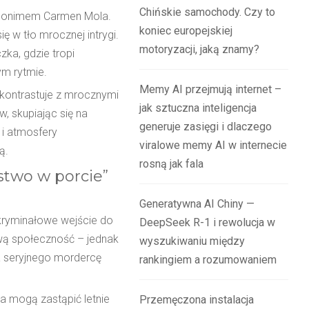
Chińskie samochody. Czy to
eudonimem Carmen Mola.
koniec europejskiej
ę w tło mrocznej intrygi.
motoryzacji, jaką znamy?
zka, gdzie tropi
ym rytmie.
Memy AI przejmują internet –
 kontrastuje z mrocznymi
jak sztuczna inteligencja
w, skupiając się na
generuje zasięgi i dlaczego
 i atmosfery
viralowe memy AI w internecie
ą.
rosną jak fala
stwo w porcie”
Generatywna AI Chiny —
e kryminałowe wejście do
DeepSeek R-1 i rewolucja w
tową społeczność – jednak
wyszukiwaniu między
ga seryjnego mordercę
rankingiem a rozumowaniem
a mogą zastąpić letnie
Przemęczona instalacja