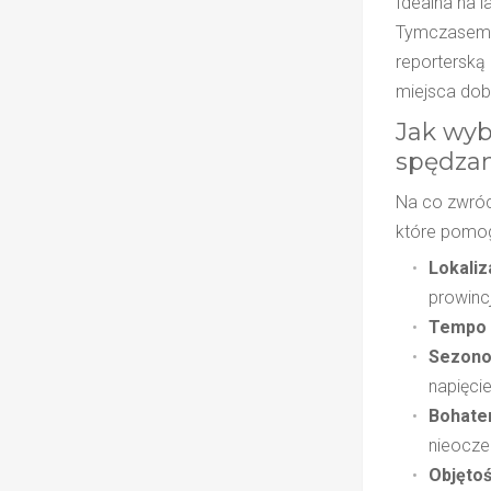
Idealna na l
Tymczasem p
reporterską 
miejsca dob
Jak wyb
spędzan
Na co zwróc
które pomog
Lokaliz
prowinc
Tempo 
Sezono
napięcie
Bohate
nieocze
Objęto