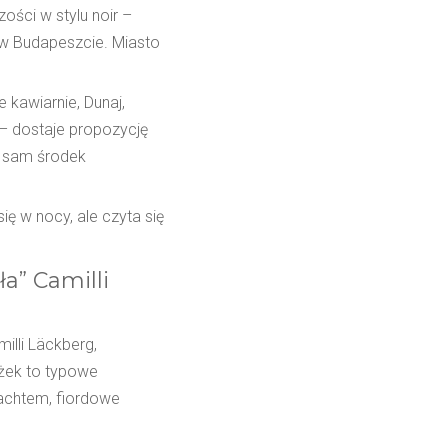
ości w stylu noir –
w Budapeszcie. Miasto
 kawiarnie, Dunaj,
– dostaje propozycję
 w sam środek
ię w nocy, ale czyta się
a” Camilli
illi Läckberg,
iążek to typowe
achtem, fiordowe