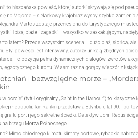
i” to hiszpańska powieść, której autorki skrywają się pod ps
się na Majorce – sielankowy krajobraz wyspy szybko zamienia si
Alejandra Martos zostaje przeniesiona do turystycznego miastec
rystki. Ibiza, plaże i zagadki – wszystko w zaskakującym, napięt
rto latem? Przede wszystkim sceneria – dużo plaż, słońca, ale
. Styl powieści jest intensywny, autorzy unikają zbędnych opisó
haterce. To pozycja pełna dynamicznych dialogów, zwrotów akcji
, egzotycznego kurortu. W sam raz na gorący wieczór z książk
otchłań i bezwzględne morze – „Morder
kin
w porcie” (tytuł oryginalny „Saint In the Harbour”) to klasyczn
kiej metropolii. Ian Rankin przedstawia Edynburg lat 90. i por
ę gra tu port i jego sekretne ścieżki. Detektyw John Rebus ści
o na brzegu Morza Północnego.
ona? Mimo chłodnego klimatu klimaty portowe, rybackie nabrzeż