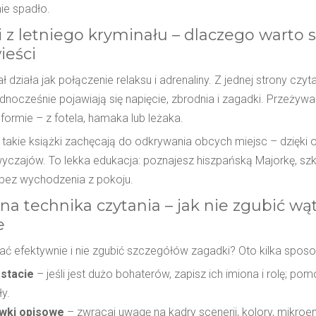
ie spadło.
i z letniego kryminału – dlaczego warto s
ieści
ł działa jak połączenie relaksu i adrenaliny. Z jednej strony czyta
jednocześnie pojawiają się napięcie, zbrodnia i zagadki. Przeżywas
formie – z fotela, hamaka lub leżaka.
takie książki zachęcają do odkrywania obcych miejsc – dzięki o
wyczajów. To lekka edukacja: poznajesz hiszpańską Majorkę, szk
 bez wychodzenia z pokoju.
na technika czytania – jak nie zgubić wą
e
ać efektywnie i nie zgubić szczegółów zagadki? Oto kilka spos
ostacie
– jeśli jest dużo bohaterów, zapisz ich imiona i rolę; po
y.
wki opisowe
– zwracaj uwagę na kadry scenerii, kolory, mikro