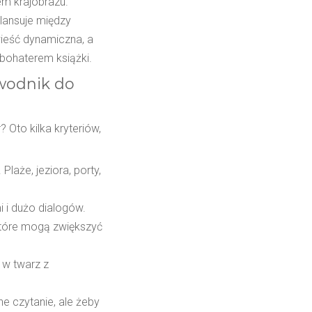
em krajobrazu.
lansuje między
wieść dynamiczna, a
 bohaterem książki.
ewodnik do
Oto kilka kryteriów,
laże, jeziora, porty,
i i dużo dialogów.
 które mogą zwiększyć
ą w twarz z
e czytanie, ale żeby