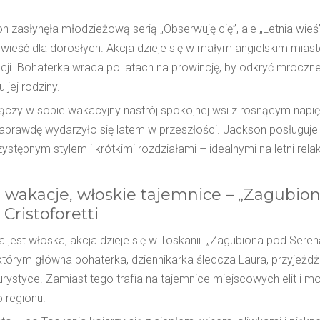
n
n zasłynęła młodzieżową serią „Obserwuję cię”, ale „Letnia wieś”
ieść dla dorosłych. Akcja dzieje się w małym angielskim mia
cji. Bohaterka wraca po latach na prowincję, by odkryć mroczn
jej rodziny.
łączy w sobie wakacyjny nastrój spokojnej wsi z rosnącym napię
aprawdę wydarzyło się latem w przeszłości. Jackson posługuje
zystępnym stylem i krótkimi rozdziałami – idealnymi na letni rel
 wakacje, włoskie tajemnice – „Zagubio
Cristoforetti
 jest włoska, akcja dzieje się w Toskanii. „Zagubiona pod Ser
którym główna bohaterka, dziennikarka śledcza Laura, przyjeżdż
urystyce. Zamiast tego trafia na tajemnice miejscowych elit i m
 regionu.