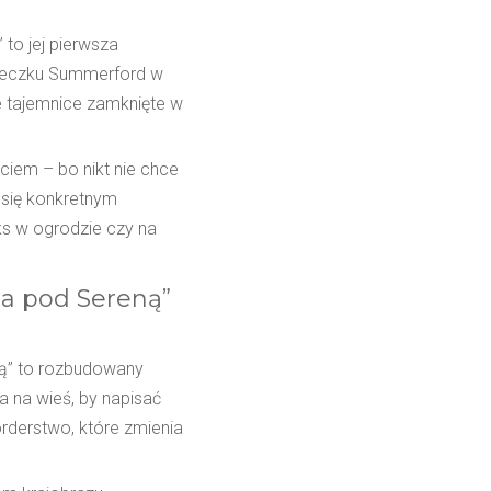
 to jej pierwsza
steczku Summerford w
e tajemnice zamknięte w
ciem – bo nikt nie chce
 się konkretnym
aks w ogrodzie czy na
na pod Sereną”
eną” to rozbudowany
a na wieś, by napisać
orderstwo, które zmienia