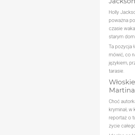
Jackso
Holly Jackso
poważna pow
czasie waka
starym domu 
Ta pozycja 
mówić, co n
językiem, pr
tarasie.
Włoskie
Martina 
Choć autorka
kryminał, w 
reportaż o t
życie całego