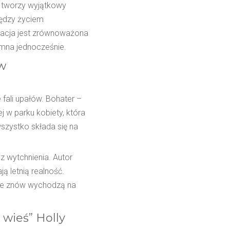
i tworzy wyjątkowy
iędzy życiem
acja jest zrównoważona
iemna jednocześnie.
 w
 fali upałów. Bohater –
 w parku kobiety, która
wszystko składa się na
ez wytchnienia. Autor
ą letnią realność.
óre znów wychodzą na
 wieś” Holly