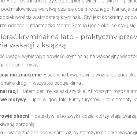
ato – bo Toskania kojarzy się z ciepłem, winem, oliwkami i piękn
od malowniczą warstwą czai się coś mrocznego. Narracja ba
dociekliwością a atmosferą kryminału. Styl jest konkretny, opo
rze oddane – miasteczko Monte Serena i jego okolice stają się
ierać kryminał na lato – praktyczny prz
ia wakacji z książką
ić uwagę, wybierając powieść kryminalną na wakacyjny wieczór? 
ą podjąć decyzję:
acja ma znaczenie
– sceneria bywa równie ważna co zagadka. P
jonalne drogi – wszystko buduje klimat.
narracji
– latem cenimy książki szybkie, z krótszymi rozdziałam
we motywy
– upał, wilgoć, fale, tłumy turystów – to elementy,
.
rowie obecni
– detektywi albo zwykli ludzie, którzy stają twarz
kiwaną zbrodnią.
ść
– warto znaleźć coś w sam raz, by starczyło na całe wakacyjn