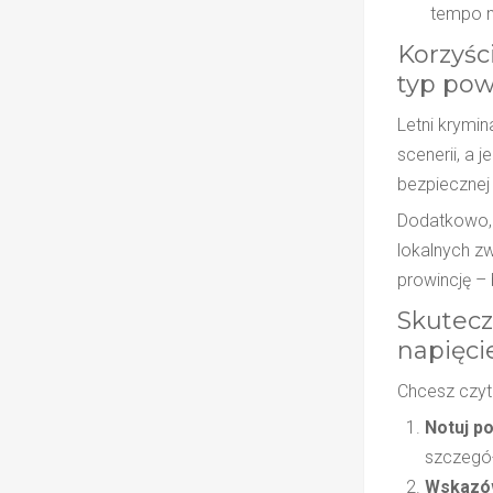
tempo n
Korzyśc
typ pow
Letni krymina
scenerii, a 
bezpiecznej 
Dodatkowo, 
lokalnych z
prowincję –
Skutecz
napięci
Chcesz czyt
Notuj p
szczegół
Wskazó