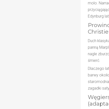
molo. Narra
przyciągają
Edynburg lat
Prowinc
Christie
Duch klasyka
panną Marpl
nagle zburz
śmierć.
Dlaczego lat
barwy okolic
staromodna,
zagadki sat
Węgiers
(adapta