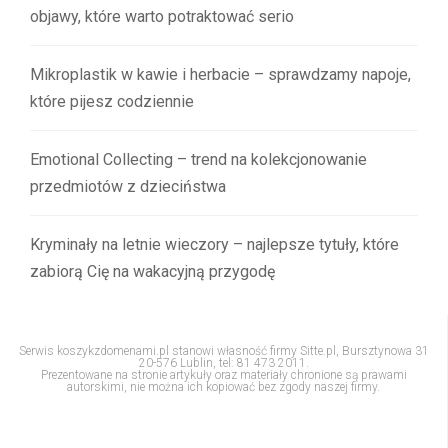
objawy, które warto potraktować serio
Mikroplastik w kawie i herbacie – sprawdzamy napoje,
które pijesz codziennie
Emotional Collecting – trend na kolekcjonowanie
przedmiotów z dzieciństwa
Kryminały na letnie wieczory – najlepsze tytuły, które
zabiorą Cię na wakacyjną przygodę
Serwis koszykzdomenami.pl stanowi własność firmy Sitte.pl, Bursztynowa 31
20-576 Lublin, tel: 81 473 2011.
Prezentowane na stronie artykuły oraz materiały chronione są prawami
autorskimi, nie można ich kopiować bez zgody naszej firmy.