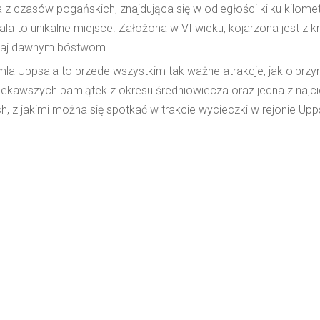
z czasów pogańskich, znajdująca się w odległości kilku kilome
a to unikalne miejsce. Założona w VI wieku, kojarzona jest z k
utaj dawnym bóstwom.
la Uppsala to przede wszystkim tak ważne atrakcje, jak olbrzy
ciekawszych pamiątek z okresu średniowiecza oraz jedna z naj
h, z jakimi można się spotkać w trakcie wycieczki w rejonie Upps