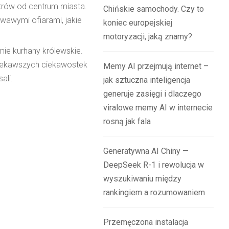
trów od centrum miasta.
Chińskie samochody. Czy to
rwawymi ofiarami, jakie
koniec europejskiej
motoryzacji, jaką znamy?
mie kurhany królewskie.
ciekawszych ciekawostek
Memy AI przejmują internet –
ali.
jak sztuczna inteligencja
generuje zasięgi i dlaczego
viralowe memy AI w internecie
rosną jak fala
Generatywna AI Chiny —
DeepSeek R-1 i rewolucja w
wyszukiwaniu między
rankingiem a rozumowaniem
Przemęczona instalacja