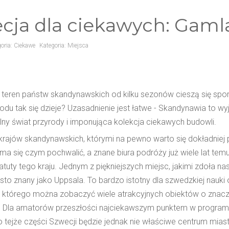
cja dla ciekawych: Gaml
oria:
Ciekawe
Kategoria:
Miejsca
teren państw skandynawskich od kilku sezonów cieszą się spor
du tak się dzieje? Uzasadnienie jest łatwe - Skandynawia to wy
lny świat przyrody i imponująca kolekcja ciekawych budowli.
rajów skandynawskich, którymi na pewno warto się dokładniej pr
ma się czym pochwalić, a znane biura podróży już wiele lat t
atuty tego kraju. Jednym z piękniejszych miejsc, jakimi zdoła n
asto znany jako Uppsala. To bardzo istotny dla szwedzkiej nauki
 którego można zobaczyć wiele atrakcyjnych obiektów o znacz
j. Dla amatorów przeszłości najciekawszym punktem w program
o tejże części Szwecji będzie jednak nie właściwe centrum mia