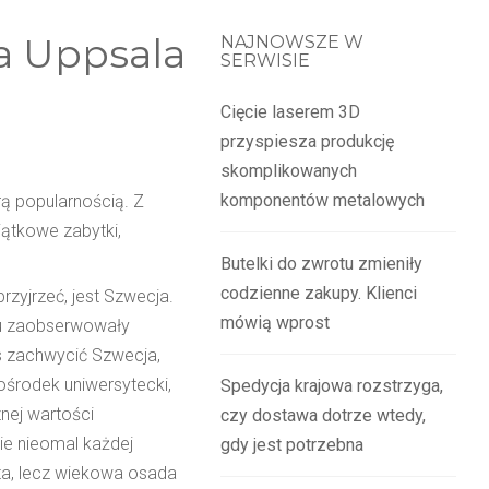
a Uppsala
NAJNOWSZE W
SERWISIE
Cięcie laserem 3D
przyspiesza produkcję
skomplikowanych
komponentów metalowych
ą popularnością. Z
jątkowe zabytki,
Butelki do zwrotu zmieniły
codzienne zakupy. Klienci
zyjrzeć, jest Szwecja.
mówią wprost
emu zaobserwowały
as zachwycić Szwecja,
 ośrodek uniwersytecki,
Spedycja krajowa rozstrzyga,
nej wartości
czy dostawa dotrze wtedy,
ie nieomal każdej
gdy jest potrzebna
sta, lecz wiekowa osada