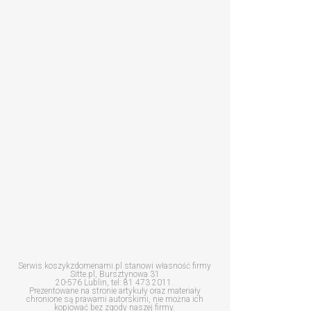
Serwis koszykzdomenami.pl stanowi własność firmy
Sitte.pl, Bursztynowa 31
20-576 Lublin, tel: 81 473 2011.
Prezentowane na stronie artykuły oraz materiały
chronione są prawami autorskimi, nie można ich
kopiować bez zgody naszej firmy.