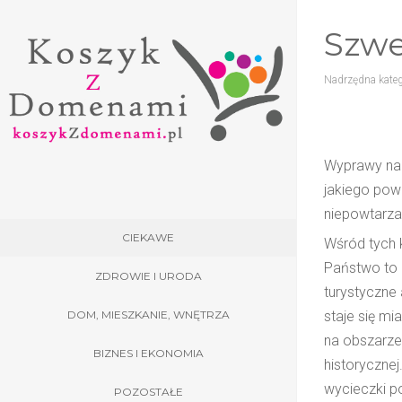
Szwe
Nadrzędna kateg
Wyprawy na 
jakiego powo
niepowtarza
CIEKAWE
Wśród tych k
Państwo to 
ZDROWIE I URODA
turystyczne 
DOM, MIESZKANIE, WNĘTRZA
staje się mi
na obszarze
BIZNES I EKONOMIA
historyczne
wycieczki p
POZOSTAŁE