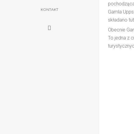
pochodząca 
KONTAKT
Gamla Uppsal
składano t
Obecnie Gam
To jedna z 
turystycznyc